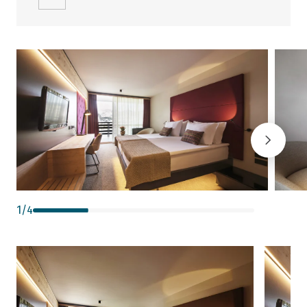
1
/
4