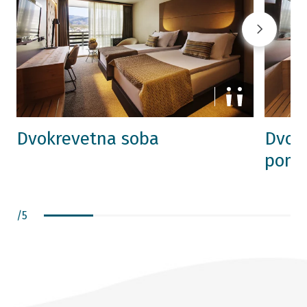
Dvokrevetna soba
Dvok
pomo
/
5