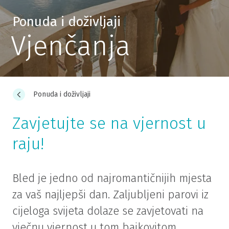
Ponuda i doživljaji
Vjenčanja
Ponuda i doživljaji
Zavjetujte se na vjernost u
raju!
Bled je jedno od najromantičnijih mjesta
za vaš najljepši dan. Zaljubljeni parovi iz
cijeloga svijeta dolaze se zavjetovati na
vječnu vjernost u tom bajkovitom