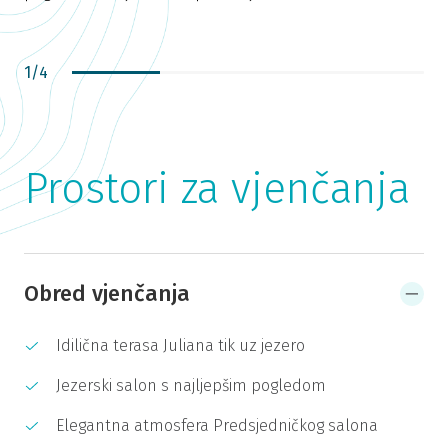
b
n
n
1
/
4
Prostori za vjenčanja
Obred vjenčanja
Idilična terasa Juliana tik uz jezero
Jezerski salon s najljepšim pogledom
Elegantna atmosfera Predsjedničkog salona