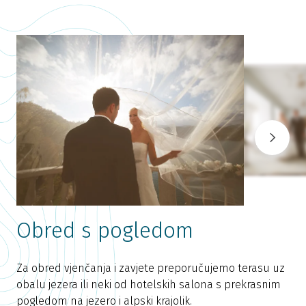
Obred s pogledom
Za obred vjenčanja i zavjete preporučujemo terasu uz
obalu jezera ili neki od hotelskih salona s prekrasnim
H
pogledom na jezero i alpski krajolik.