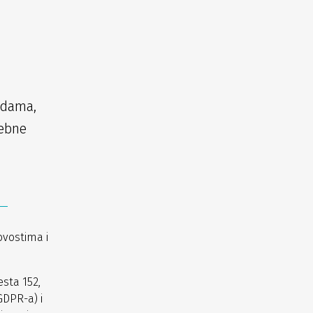
udama,
sebne
ovostima i
sta 152,
GDPR-a) i