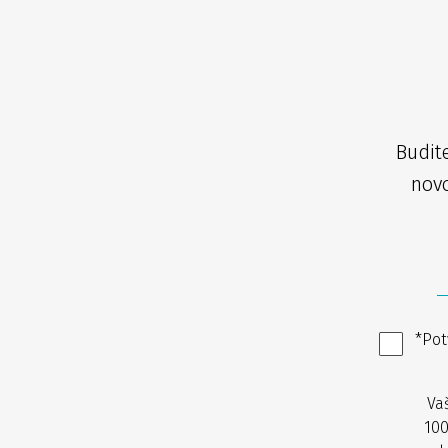
Budit
novo
*Pot
Va
100