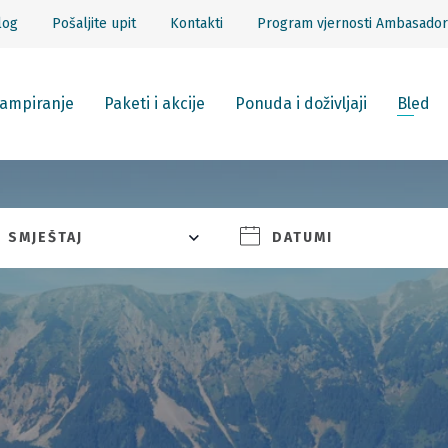
log
Pošaljite upit
Kontakti
Program vjernosti Ambasador
ampiranje
Paketi i akcije
Ponuda i doživljaji
Bled
SMJEŠTAJ
DATUMI