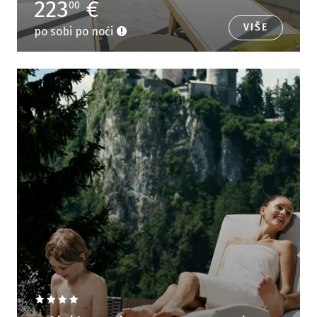
223
€
00
VIŠE
po sobi po noći