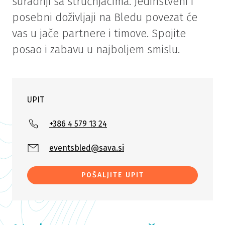
suradnji sa stručnjacima. Jedinstveni i
posebni doživljaji na Bledu povezat će
vas u jače partnere i timove. Spojite
posao i zabavu u najboljem smislu.
UPIT
+386 4 579 13 24
eventsbled@sava.si
POŠALJITE UPIT