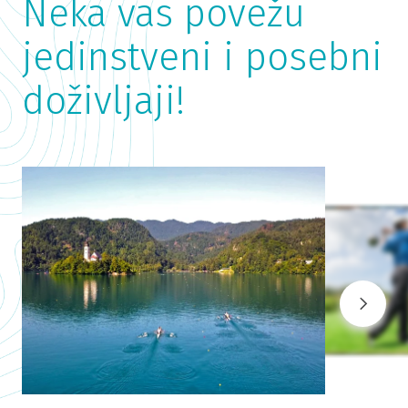
​Neka vas povežu
jedinstveni i posebni
doživljaji!