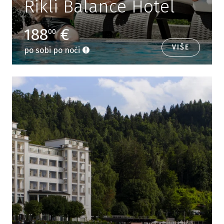
Rikli Balance Hotel
188
€
00
VIŠE
po sobi po noći