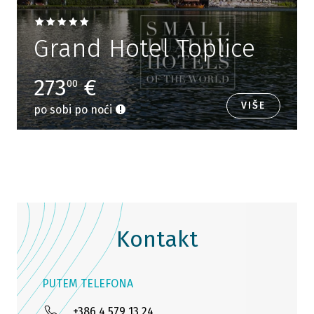
Grand Hotel Toplice
273
€
00
VIŠE
po sobi po noći
Kontakt
PUTEM TELEFONA
+386 4 579 13 24