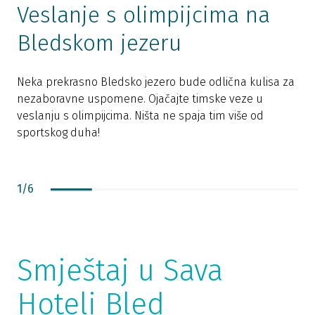
Veslanje s olimpijcima na
Bledskom jezeru
N
p
Neka prekrasno Bledsko jezero bude odlična kulisa za
o
nezaboravne uspomene. Ojačajte timske veze u
veslanju s olimpijcima. Ništa ne spaja tim više od
sportskog duha!
1
/
6
Smještaj u Sava
Hoteli Bled