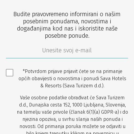
Budite pravovremeno informirani o našim
posebnim ponudama, novostima i
događanjima kod nas i iskoristite naše
posebne ponude.
*Potvrdom prijave prijavit ćete se na primanje
općih obavijesti o novostima i ponudi Sava Hotels
& Resorts (Sava Turizem d.d.).
Vaše osobne podatke obrađivat će Sava Turizem
d.d., Dunajska cesta 152, 1000 Ljubljana, Slovenija,
na temelju vaše privole (članak 6(1)(a) GDPR-a) i do
njezina opoziva, u svrhu slanja naših ponuda i
novosti. Od primanja poruka možete se odjaviti u
bilo kojem trenutku klikom na poveznicu u