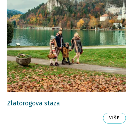
Zlatorogova staza
VIŠE