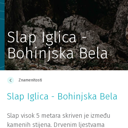
Slap Iglica -
Bohinjska Bela
Znamenitosti
Slap Iglica - Bohinjska Bela
Slap visok 5 metara skriven je između
kamenih stijena. Drvenim ljestvama