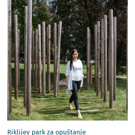
Riklijev park za opuštanje