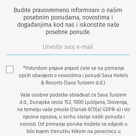
Budite pravovremeno informirani o našim
posebnim ponudama, novostima i
događanjima kod nas i iskoristite naše
posebne ponude.
*Potvrdom prijave prijavit ćete se na primanje
općih obavijesti o novostima i ponudi Sava Hotels
& Resorts (Sava Turizem d.d.).
Vaše osobne podatke obrađivat će Sava Turizem
d.d., Dunajska cesta 152, 1000 Ljubljana, Slovenija,
na temelju vaše privole (članak 6(1)(a) GDPR-a) i do
njezina opoziva, u svrhu slanja naših ponuda i
novosti. Od primanja poruka možete se odjaviti u
bilo kojem trenutku klikom na poveznicu u