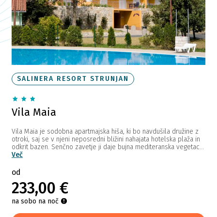
SALINERA RESORT STRUNJAN
Vila Maia
Vila Maia je sodobna apartmajska hiša, ki bo navdušila družine z
otroki, saj se v njeni neposredni bližini nahajata hotelska plaža in
odkrit bazen. Senčno zavetje ji daje bujna mediteranska vegetac...
Več
od
233,00 €
na sobo na noč