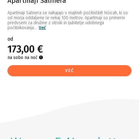
Apartmaji Salinera
Apartmaji Salinera se nahajajo v majhnih počitniških hišicah, ki so
od morja oddaljene le nekaj 100 metrov. Apartmaji so primerni
predvsem za družine z otroki in ljubitelje udobnega
počitnikovanja....
Več
od
173,00 €
na sobo na noč
VEČ