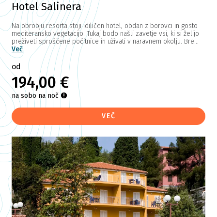
Hotel Salinera
Na obrobju resorta stoji idiličen hotel, obdan z borovci in gosto
mediteransko vegetacijo. Tukaj bodo našli zavetje vsi, ki si želijo
preživeti sproščene počitnice in uživati v naravnem okolju. Bre...
Več
od
194,00 €
na sobo na noč
VEČ