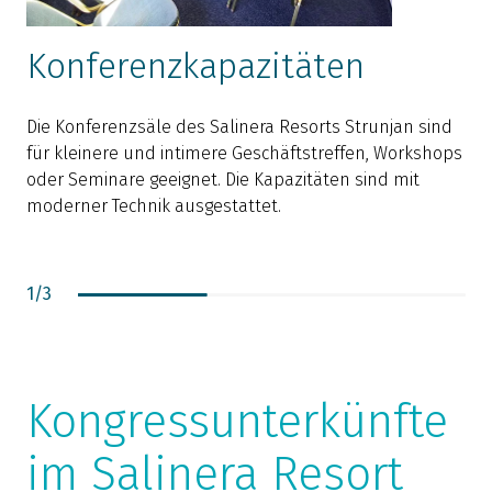
Konferenzkapazitäten
Die Konferenzsäle des Salinera Resorts Strunjan sind
D
für kleinere und intimere Geschäftstreffen, Workshops
B
oder Seminare geeignet. Die Kapazitäten sind mit
L
moderner Technik ausgestattet.
N
S
1
/
3
Kongressunterkünfte
im Salinera Resort