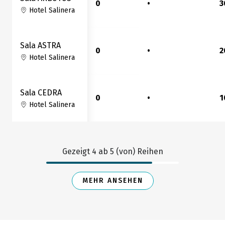
0
•
3
Hotel Salinera
Sala ASTRA
0
•
2
Hotel Salinera
Sala CEDRA
0
•
1
Hotel Salinera
Gezeigt
4
ab
5
(von) Reihen
MEHR ANSEHEN