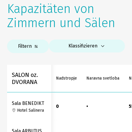
Kapazitäten von
Zimmern und Sälen
Klassifizieren
Filtern
SALON oz.
Nadstropje
Naravna svetloba
N
DVORANA
Sala BENEDIKT
0
•
5
Hotel Salinera
Sala ARBUTUS