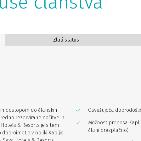
use članstva
Zlati status
i in dostopom do članskih
Osvežujoča dobrodošlic
redno rezervirane nočitve in
Možnost prenosa Kaplj
 Hotels & Resorts je s tem
člani brezplačno).
 dobroimetje v obliki Kapljic
 v Sava Hotels & Resorts