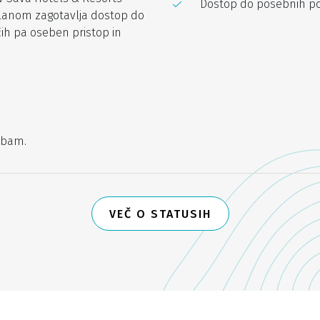
Dostop do posebnih p
članom zagotavlja dostop do
čih pa oseben pristop in
ebam.
VEČ O STATUSIH