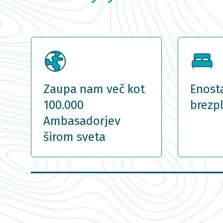
Zaupa nam več kot
Enost
100.000
brezp
Ambasadorjev
širom sveta