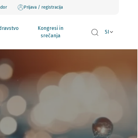
ador
Prijava / registracija
dravstvo
Kongresi in
SI
srečanja