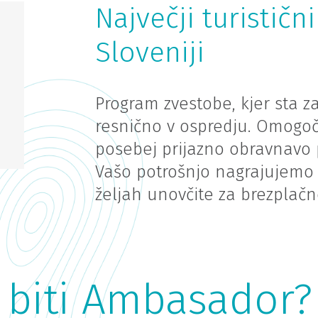
Največji turistič
Sloveniji
Program zvestobe, kjer sta za
resnično v ospredju. Omogoč
posebej prijazno obravnavo 
Vašo potrošnjo nagrajujemo s
željah unovčite za brezplačne
 biti Ambasador?