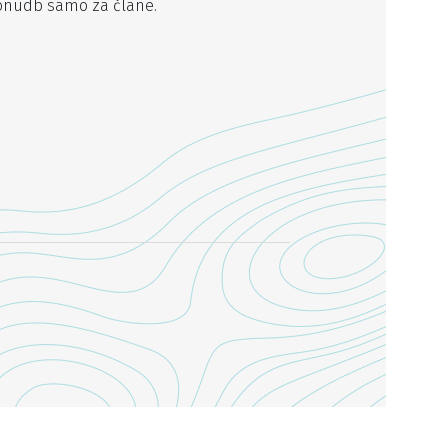
onudb samo za člane.