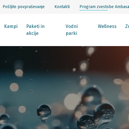
Pošljite povpraševanje
Kontakti
Program zvestobe Ambas
Kampi
Paketi in
Vodni
Wellness
Z
akcije
parki