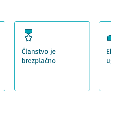
Članstvo je
Eksklu
brezplačno
ugodn