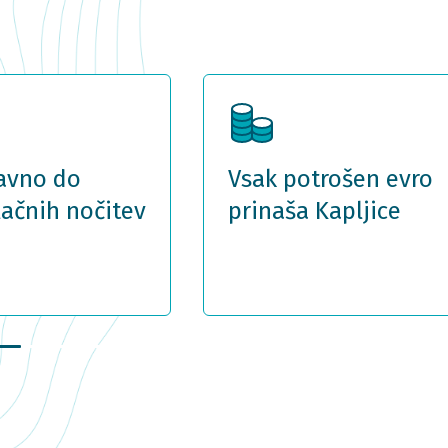
avno do
Vsak potrošen evro
lačnih nočitev
prinaša Kapljice