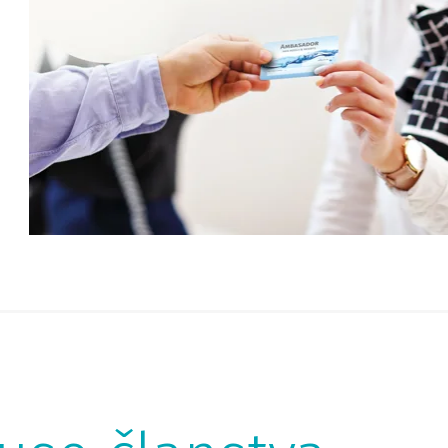
za
Naj vaša članska kartica postane vaša zvesta
že
spremljevalka v vseh naših letoviščih, kjer lahko
po
zbirate Kapljice. S Kapljicami pa vas nagradimo tudi
do
ob nakupih Sava Hotels & Resorts darilnih bonov in
kopalnih kart Aquapass.
DARILNI BONI