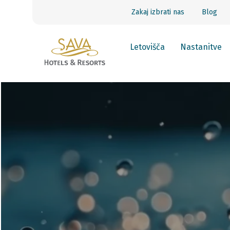
Zakaj izbrati nas
Blog
Letovišča
Nastanitve