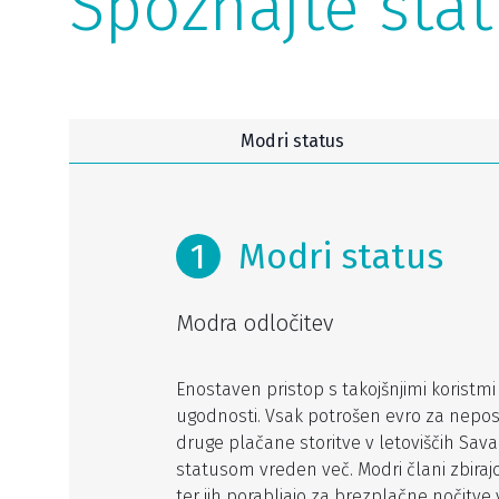
Spoznajte stat
Modri status
1
Modri status
Modra odločitev
Enostaven pristop s takojšnjimi koristm
ugodnosti. Vsak potrošen evro za nepos
druge plačane storitve v letoviščih Sava
statusom vreden več. Modri člani zbirajo
ter jih porabljajo za brezplačne nočitve