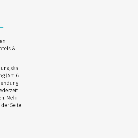
nen
otels &
Dunajska
g (Art. 6
usendung
ederzeit
en. Mehr
 der Seite