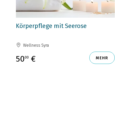
Körperpflege mit Seerose
Wellness Syra
50
€
00
MEHR