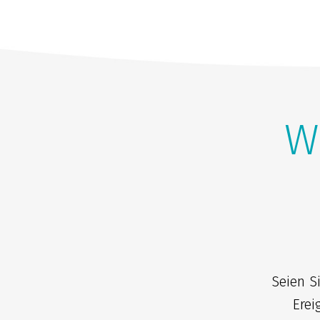
W
Seien S
Erei