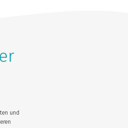
er
iten und
seren