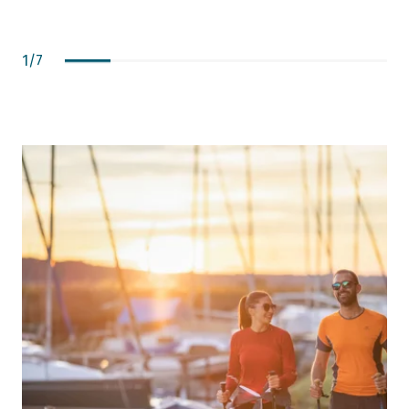
1
/
7