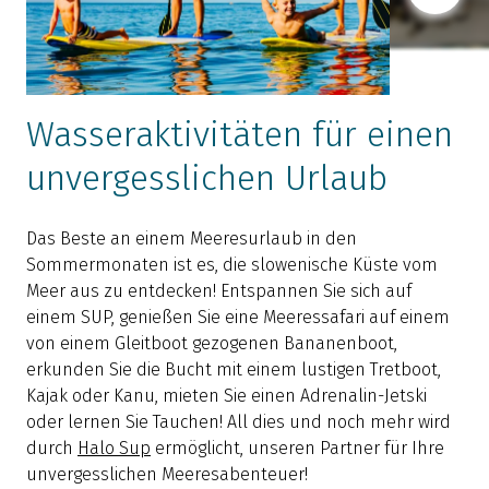
Wasseraktivitäten für einen
unvergesslichen Urlaub
D
„
Das Beste an einem Meeresurlaub in den
w
Sommermonaten ist es, die slowenische Küste vom
R
Meer aus zu entdecken! Entspannen Sie sich auf
e
einem SUP, genießen Sie eine Meeressafari auf einem
m
von einem Gleitboot gezogenen Bananenboot,
S
erkunden Sie die Bucht mit einem lustigen Tretboot,
g
Kajak oder Kanu, mieten Sie einen Adrenalin-Jetski
a
oder lernen Sie Tauchen! All dies und noch mehr wird
M
durch
Halo Sup
ermöglicht, unseren Partner für Ihre
F
unvergesslichen Meeresabenteuer!