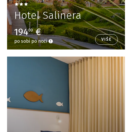
Hotel Salinera
194
€
00
VIŠE
po sobi po noći