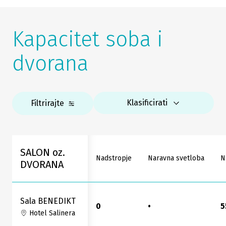
Kapacitet soba i
dvorana
Klasificirati
Filtrirajte
SALON oz.
Nadstropje
Naravna svetloba
N
DVORANA
Sala BENEDIKT
0
•
5
Hotel Salinera