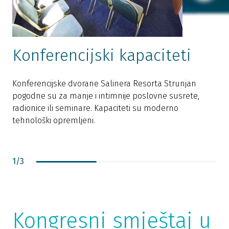
Konferencijski kapaciteti
Konferencijske dvorane Salinera Resorta Strunjan
S
pogodne su za manje i intimnije poslovne susrete,
p
radionice ili seminare. Kapaciteti su moderno
U
tehnološki opremljeni.
S
1
/
3
Kongresni smještaj u