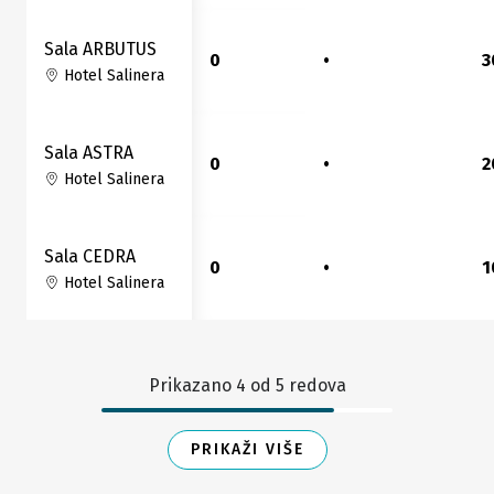
Sala ARBUTUS
0
•
3
Hotel Salinera
Sala ASTRA
0
•
2
Hotel Salinera
Sala CEDRA
0
•
1
Hotel Salinera
Prikazano
4
od
5
redova
PRIKAŽI VIŠE