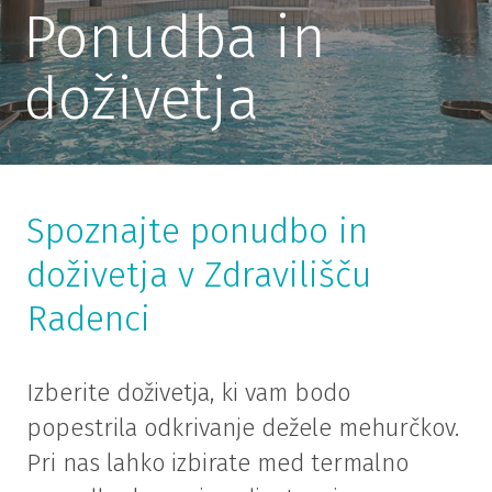
Ponudba in
doživetja
Spoznajte ponudbo in
doživetja v Zdravilišču
Radenci
Izberite doživetja, ki vam bodo
popestrila odkrivanje dežele mehurčkov.
Pri nas lahko izbirate med termalno