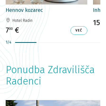
Hennov kozarec
Inhal
15
Hotel Radin
00
7
€
00
VEČ
1
/
4
Ponudba Zdravilišča
Radenci