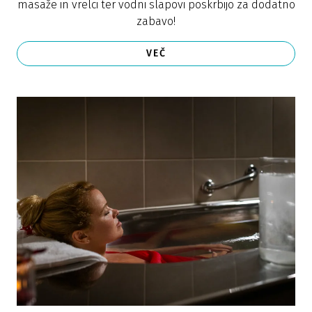
masaže in vrelci ter vodni slapovi poskrbijo za dodatno
zabavo!
VEČ