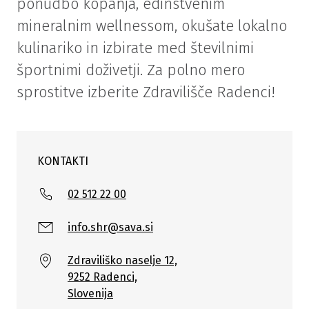
ponudbo kopanja, edinstvenim
mineralnim wellnessom, okušate lokalno
kulinariko in izbirate med številnimi
športnimi doživetji. Za polno mero
sprostitve izberite Zdravilišče Radenci!
KONTAKTI
02 512 22 00
info.shr@sava.si
Zdraviliško naselje 12,
9252 Radenci,
Slovenija