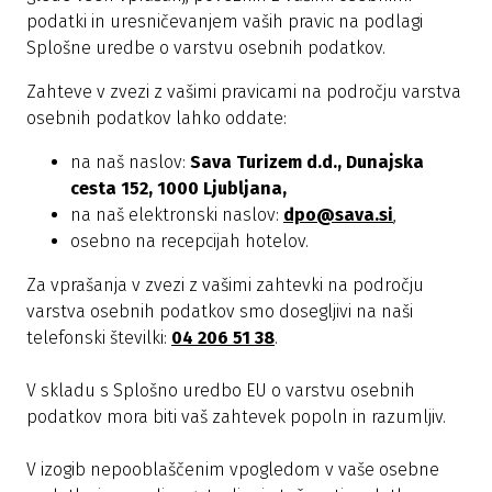
podatki in uresničevanjem vaših pravic na podlagi
Splošne uredbe o varstvu osebnih podatkov.
Zahteve v zvezi z vašimi pravicami na področju varstva
osebnih podatkov lahko oddate:
na naš naslov:
Sava Turizem d.d., Dunajska
cesta 152, 1000 Ljubljana,
na naš elektronski naslov:
dpo@sava.si
,
osebno na recepcijah hotelov.
Za vprašanja v zvezi z vašimi zahtevki na področju
varstva osebnih podatkov smo dosegljivi na naši
telefonski številki:
04 206 51 38
.
V skladu s Splošno uredbo EU o varstvu osebnih
podatkov mora biti vaš zahtevek popoln in razumljiv.
V izogib nepooblaščenim vpogledom v vaše osebne