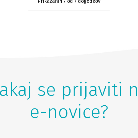
Prikazanih 7
od 7 dogodkov
akaj se prijaviti 
e-novice?