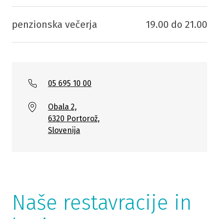
penzionska večerja
19.00 do 21.00
05 695 10 00
Obala 2,
6320 Portorož,
Slovenija
Naše restavracije in