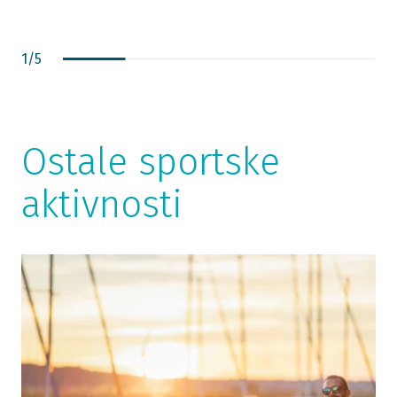
C
M
1
/
5
p
n
G
R
n
Ostale sportske
k
o
aktivnosti
k
š