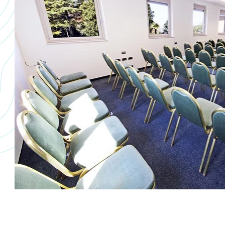
Opuštajuće prirodno
B
okruženje
Bioenergetski resort Salinera Resort Strunjan nalazi
Zah
se u blizini Krajobraznog parka Strunjan. Tu ćete
mo
pronaći zadovoljstvo oni koji cijenite mir i ozračje
ps
prirodnog okoliša te blage mediteranske klime.
sp