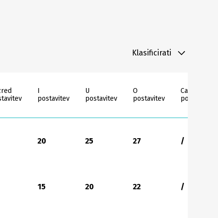
Klasificirati
zred
I
U
O
Cabaret
tavitev
postavitev
postavitev
postavitev
postavitev
20
25
27
/
15
20
22
/