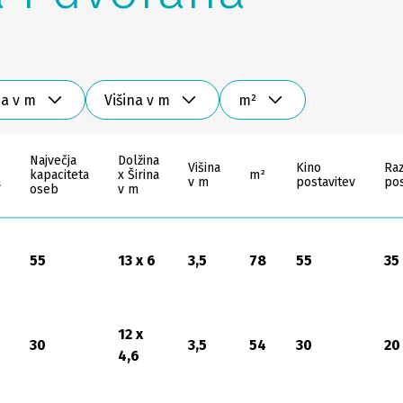
na v m
Višina v m
m²
Največja
Dolžina
Višina
Kino
Ra
kapaciteta
x Širina
m²
a
v m
postavitev
pos
oseb
v m
55
13 x 6
3,5
78
55
35
12 x
30
3,5
54
30
20
4,6