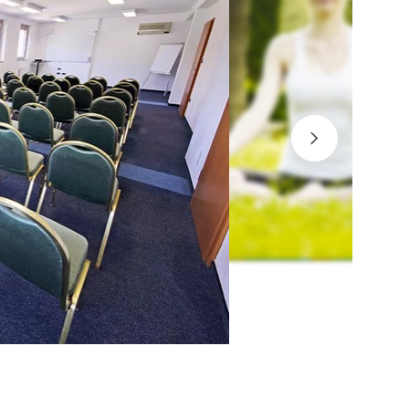
ogat prateći
program
valjujući svojoj lokaciji, Salinera nudi obilje
gućnosti za aktivan odmor. Za poboljšanje fizičke i
ihičke aktivnost u odmaralištu osigurali smo bogat
ortsko-rekreacijski program, plivanje i meditaciju.