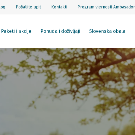
log
Pošaljite upit
Kontakti
Program vjernosti Ambasador
Paketi i akcije
Ponuda i doživljaji
Slovenska obala