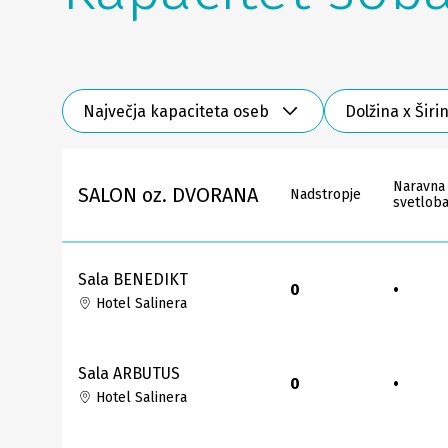
Največja kapaciteta oseb
Dolžina x Širi
Naravna
SALON oz. DVORANA
Nadstropje
svetlob
Sala BENEDIKT
0
•
Hotel Salinera
Sala ARBUTUS
0
•
Hotel Salinera