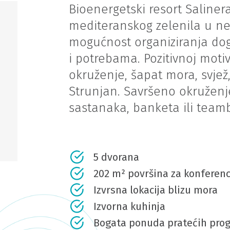
Bioenergetski resort Saliner
mediteranskog zelenila u ne
mogućnost organiziranja do
i potrebama. Pozitivnoj motiv
okruženje, šapat mora, svjež,
Strunjan. Savršeno okruženje
sastanaka, banketa ili teamb
5 dvorana
202 m² površina za konferenc
Izvrsna lokacija blizu mora
Izvorna kuhinja
Bogata ponuda pratećih pro