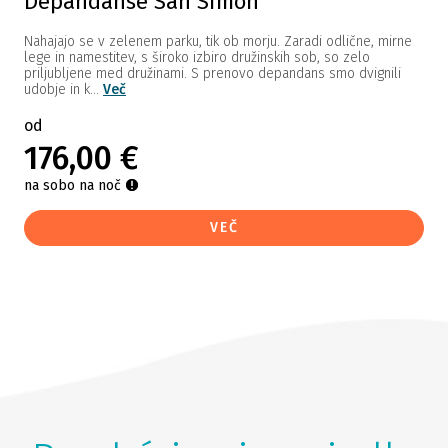
Depandanse San Simon
Nahajajo se v zelenem parku, tik ob morju. Zaradi odlične, mirne
lege in namestitev, s široko izbiro družinskih sob, so zelo
priljubljene med družinami. S prenovo depandans smo dvignili
udobje in k...
Več
od
176,00 €
na sobo na noč
VEČ