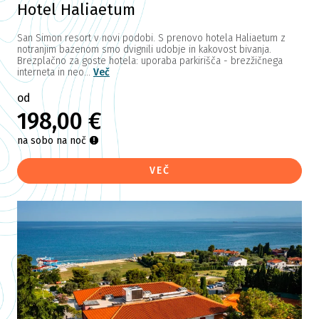
Hotel Haliaetum
San Simon resort v novi podobi. S prenovo hotela Haliaetum z
notranjim bazenom smo dvignili udobje in kakovost bivanja.
Brezplačno za goste hotela: uporaba parkirišča - brezžičnega
interneta in neo...
Več
od
198,00 €
na sobo na noč
VEČ