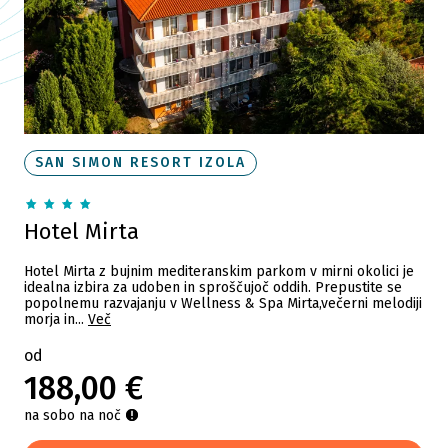
SAN SIMON RESORT IZOLA
Hotel Mirta
Hotel Mirta z bujnim mediteranskim parkom v mirni okolici je
idealna izbira za udoben in sproščujoč oddih. Prepustite se
popolnemu razvajanju v Wellness & Spa Mirta,večerni melodiji
morja in...
Več
od
188,00 €
na sobo na noč