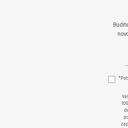
Budit
novo
*Pot
Va
100
d
po
zap