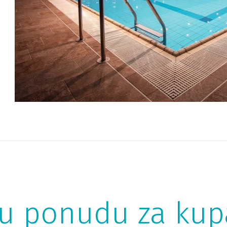
odbojku i na kraju, ali ne manje važno, i ostaci rimske
ww
vile u obližnjem arheološkom parku. Foto: © Dragan
Zlatanović, www.visitizola.com
VIŠE
šu ponudu za kup