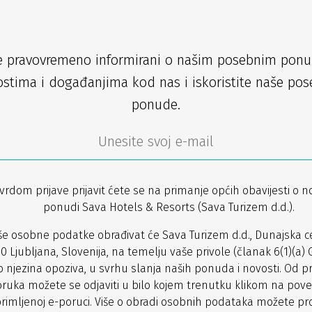
e pravovremeno informirani o našim posebnim pon
stima i događanjima kod nas i iskoristite naše po
ponude.
vrdom prijave prijavit ćete se na primanje općih obavijesti o n
ponudi Sava Hotels & Resorts (Sava Turizem d.d.).
še osobne podatke obrađivat će Sava Turizem d.d., Dunajska ce
0 Ljubljana, Slovenija, na temelju vaše privole (članak 6(1)(a) 
o njezina opoziva, u svrhu slanja naših ponuda i novosti. Od p
ruka možete se odjaviti u bilo kojem trenutku klikom na pove
rimljenoj e-poruci. Više o obradi osobnih podataka možete pro