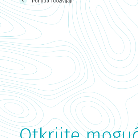
Ponuda i doživljaji
Otkrijte mogu