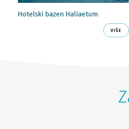
Hotelski bazen Haliaetum
VIŠE
Z