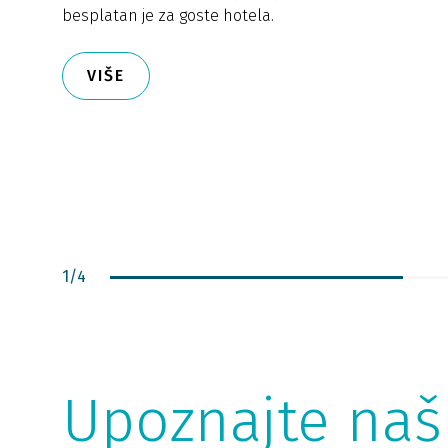
besplatan je za goste hotela.
VIŠE
1
/
4
Upoznajte na