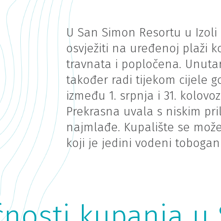
U San Simon Resortu u Izoli
osvježiti na uređenoj plaži k
travnata i popločena. Unuta
također radi tijekom cijele 
između 1. srpnja i 31. kolovo
Prekrasna uvala s niskim pr
najmlađe. Kupalište se može
koji je jedini vodeni tobogan
ćnosti kupanja u