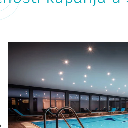
Plaža San Simon
S
Plaža San Simon oduševit će ljubitelje različitih plaža.
Na
Kupači mogu birati između travnatih površina i
sp
pješčanih dijelova ili popločenog dijela kupališta.
su
n
Djecu će razveseliti atraktivni tobogan, igralište za
le