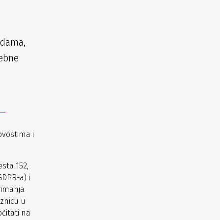
udama,
sebne
ovostima i
sta 152,
GDPR-a) i
rimanja
znicu u
čitati na