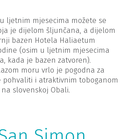
 u ljetnim mjesecima možete se
oja je dijelom šljunčana, a dijelom
rnji bazen Hotela Haliaetum
godine (osim u ljetnim mjesecima
za, kada je bazen zatvoren).
ilazom moru vrlo je pogodna za
 pohvaliti i atraktivnim toboganom
 na slovenskoj Obali.
 San Simon