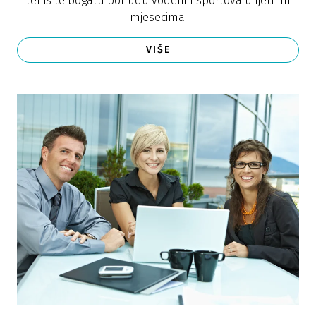
tenis te bogatu ponudu vodenih sportova u ljetnim
mjesecima.
VIŠE