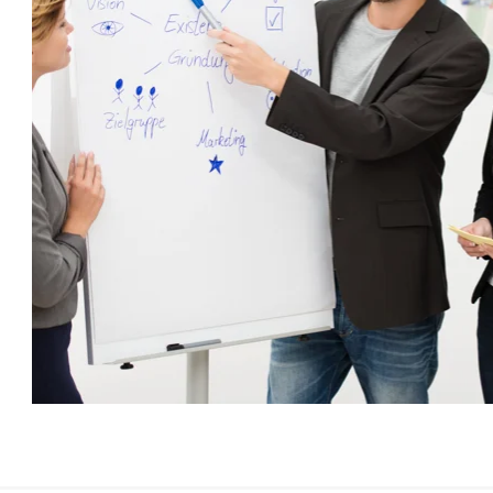
Events
r
Wenn es um hervorragende Events geht, plant,
Un
bedenkt und führt unser Team vertrauenswürdiger
Ko
Experten seit Jahrzehnten jeden Bestandteil Ihrer
ör
Veranstaltung durch, egal wie groß und komplex das
Ta
Event auch sein mag.
Ge
m
Ha
Mi
Pa