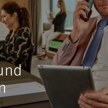
und
n