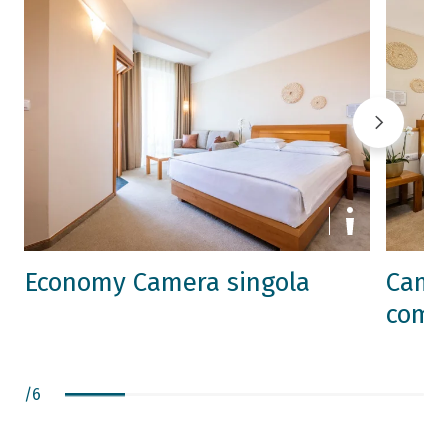
Economy Camera singola
Came
comfo
/
6