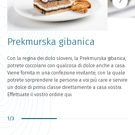
Prekmurska gibanica
Con la regina dei dolci sloveni, la Prekmurska gibanica,
potrete coccolarvi con qualcosa di dolce anche a casa.
Viene fornita in una confezione invitante, con la quale
potrete sorprendere le persone a voi più care e servire
O
un dolce di prima classe direttamente a casa vostra.
p
Effettuate il vostro ordine qui.
d
c
S
1
/
3
M