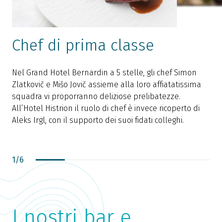
Chef di prima classe
Nel Grand Hotel Bernardin a 5 stelle, gli chef Simon
I
Zlatkovič e Mišo Jovič assieme alla loro affiatatissima
p
squadra vi proporranno deliziose prelibatezze.
i
All’Hotel Histrion il ruolo di chef è invece ricoperto di
s
Aleks Irgl, con il supporto dei suoi fidati colleghi.
t
1
/
6
I nostri bar e