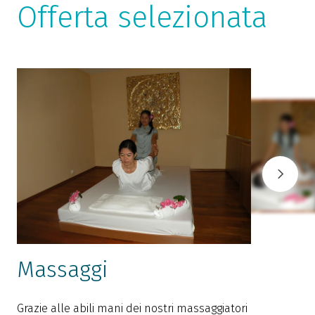
Offerta selezionata
Massaggi
Grazie alle abili mani dei nostri massaggiatori
L