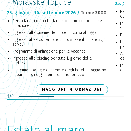
- Moravske Toplice
25. giu
Perno
25. giugno - 14. settembre 2026 /
Terme 3000
colaz
Pernottamento con trattamento di mezza pensione o
Ingres
colazione
scivol
Ingresso alle piscine dell’hotel in cui si alloggia
Progr
Ingresso al Parco termale con discese illimitate sugli
Ingres
scivoli
parte
Programma di animazione per le vacanze
Access
Ingresso alle piscine per tutto il giorno della
ospiti
partenza
In alc
In alcune tipologie di camere degli hotel il soggiorno
di ba
di bambine/i è già compreso nel prezzo
MAGGIORI INFORMAZIONI
1
/
1
Estate al mare