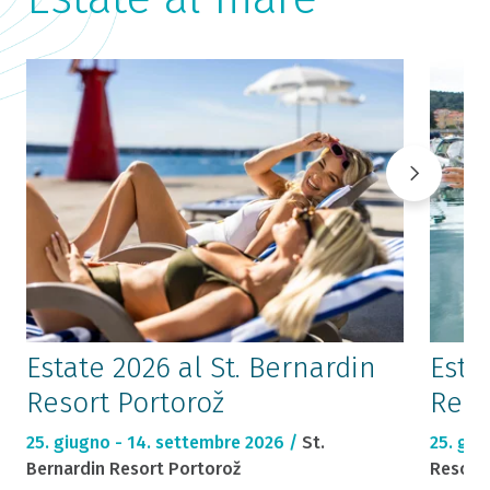
Estate 2026 al St. Bernardin
Esta
Resort Portorož
Reso
25. giugno - 14. settembre 2026 /
St.
25. giu
Bernardin Resort Portorož
Resort 