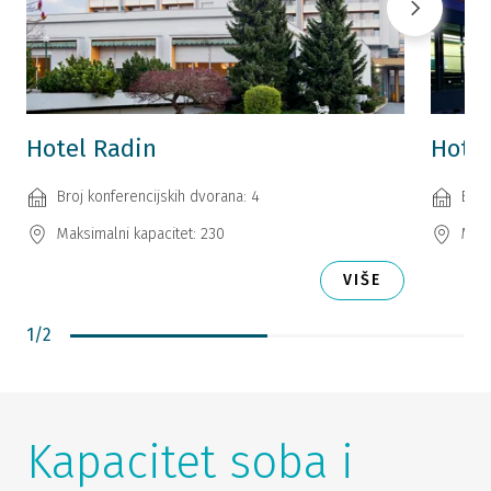
Hotel Radin
Hotel
Broj konferencijskih dvorana: 4
Broj
Maksimalni kapacitet: 230
Maks
VIŠE
1
/
2
Kapacitet soba i