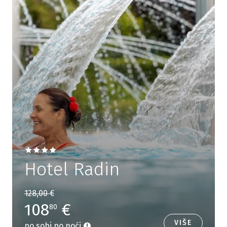
Hotel Radin
128,00 €
108
€
80
VIŠE
po sobi po noći