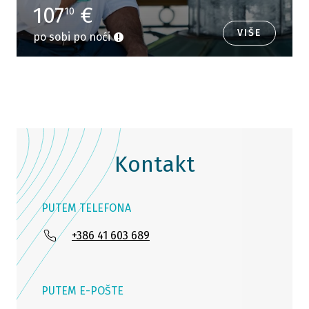
107
€
10
VIŠE
po sobi po noći
Kontakt
PUTEM TELEFONA
+386 41 603 689
PUTEM E-POŠTE