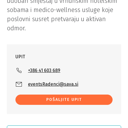
udoban smještaj u vrhunskim hotelskim
sobama i medico-wellness usluge koje
poslovni susret pretvaraju u aktivan
odmor.
UPIT
+386 41 603 689
eventsRadenci@sava.si
POŠALJITE UPIT