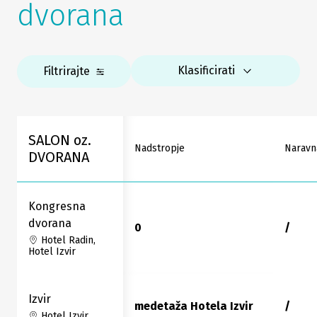
dvorana
Klasificirati
Filtrirajte
SALON oz.
Nadstropje
Naravn
DVORANA
Kongresna
dvorana
0
/
Hotel Radin,
Hotel Izvir
Izvir
medetaža Hotela Izvir
/
Hotel Izvir