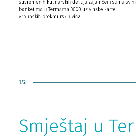
suvremenih kulinarskih delicija zajamčeni su na svim
banketima u Termama 3000 uz vinske karte
vrhunskih prekmurskih vina.
1
/
2
Smještaj u T