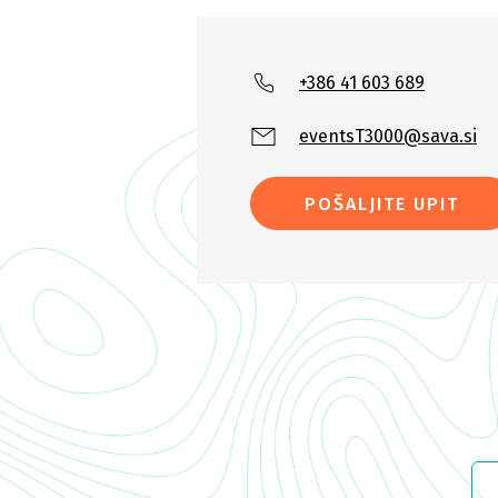
+386 41 603 689
eventsT3000@sava.si
POŠALJITE UPIT