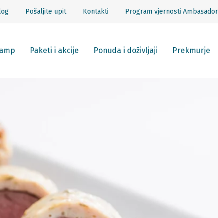
log
Pošaljite upit
Kontakti
Program vjernosti Ambasador
amp
Paketi i akcije
Ponuda i doživljaji
Prekmurje