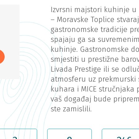
Izvrsni majstori kuhinje 
– Moravske Toplice stvara
gastronomske tradicije pr
spajaju ga sa suvremenim
kuhinje. Gastronomske dož
smjestiti u prestižne barov
Livada Prestige ili se odlu
atmosferu uz prekmurski 
kuhara i MICE stručnjaka 
vaš događaj bude priprem
ste zamislili.