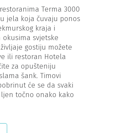
u restoranima Terma 3000
ju jela koja čuvaju ponos
ekmurskog kraja i
 okusima svjetske
ivljaje gostiju možete
e ili restoran Hotela
čite za opušteniju
slama šank. Timovi
pobrinut će se da svaki
ljen točno onako kako