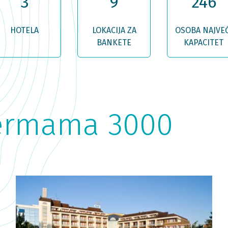
3
9
246
HOTELA
LOKACIJA ZA
OSOBA NAJVEĆ
BANKETE
KAPACITET
Termama 3000