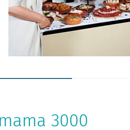
ispunjene. Nazovite nas ili nam pišite. Zajedno s vama
organizirat ćemo savršen događaj.
ermama 3000