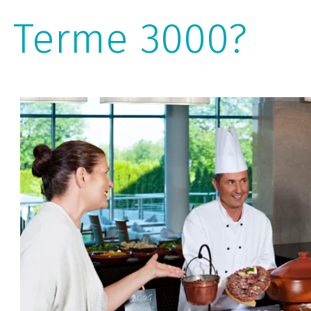
i Terme 3000?
Pomoć vrhunskih
MICE stručnjaka
Naši MICE stručnjaci brinu se da sve vaše želje budu