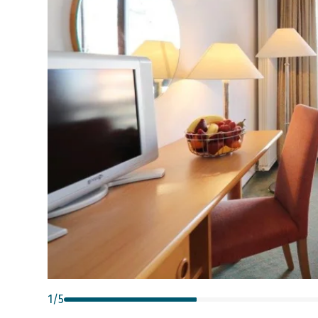
1
/
5