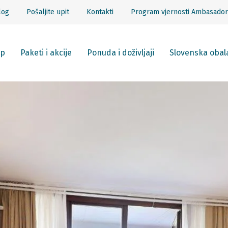
log
Pošaljite upit
Kontakti
Program vjernosti Ambasador
p
Paketi i akcije
Ponuda i doživljaji
Slovenska obal