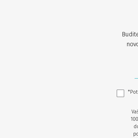
Budit
novo
*Pot
Va
100
d
po