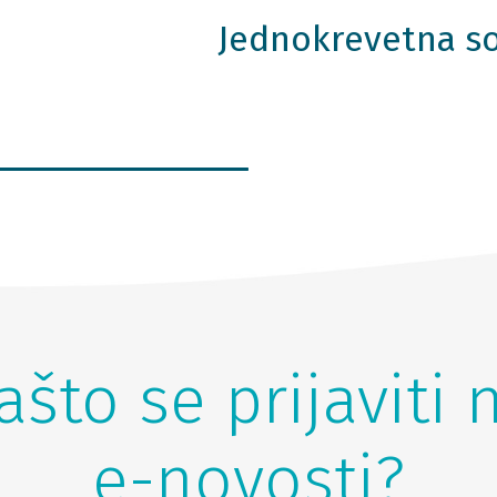
Jednokrevetna s
ašto se prijaviti 
e-novosti?