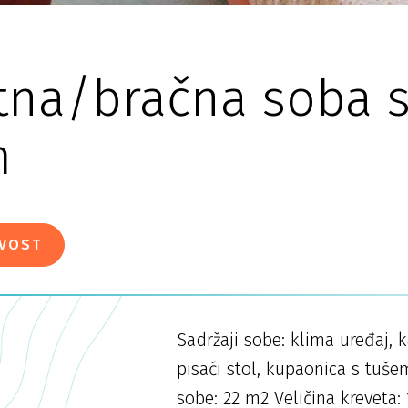
tna/bračna soba 
m
IVOST
Sadržaji sobe: klima uređaj, ka
pisaći stol, kupaonica s tušem
sobe: 22 m2 Veličina kreveta: