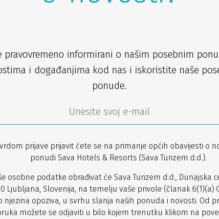
e pravovremeno informirani o našim posebnim pon
stima i događanjima kod nas i iskoristite naše po
ponude.
vrdom prijave prijavit ćete se na primanje općih obavijesti o n
ponudi Sava Hotels & Resorts (Sava Turizem d.d.).
še osobne podatke obrađivat će Sava Turizem d.d., Dunajska ce
0 Ljubljana, Slovenija, na temelju vaše privole (članak 6(1)(a) 
o njezina opoziva, u svrhu slanja naših ponuda i novosti. Od p
ruka možete se odjaviti u bilo kojem trenutku klikom na pove