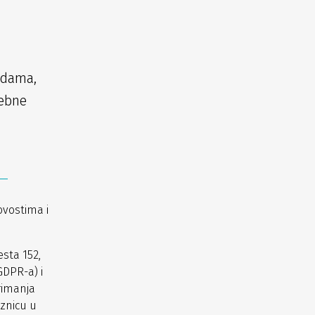
udama,
sebne
ovostima i
sta 152,
GDPR-a) i
rimanja
znicu u