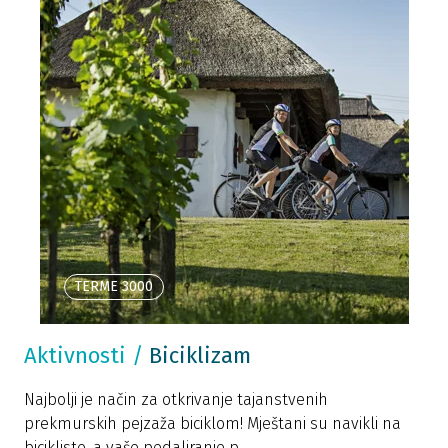
TERME 3000
Aktivnosti
/
Biciklizam
Najbolji je način za otkrivanje tajanstvenih
prekmurskih pejzaža biciklom! Mještani su navikli na
bicikliste, a vaše pedaliranje p...