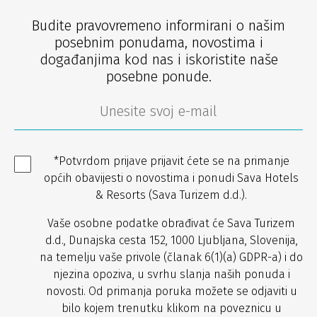
Budite pravovremeno informirani o našim
posebnim ponudama, novostima i
događanjima kod nas i iskoristite naše
posebne ponude.
*Potvrdom prijave prijavit ćete se na primanje
općih obavijesti o novostima i ponudi Sava Hotels
& Resorts (Sava Turizem d.d.).
Vaše osobne podatke obrađivat će Sava Turizem
d.d., Dunajska cesta 152, 1000 Ljubljana, Slovenija,
na temelju vaše privole (članak 6(1)(a) GDPR-a) i do
njezina opoziva, u svrhu slanja naših ponuda i
novosti. Od primanja poruka možete se odjaviti u
bilo kojem trenutku klikom na poveznicu u