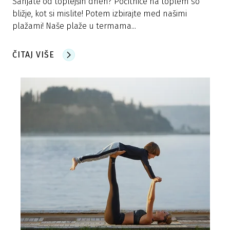
Sanjate od toplejših dneh? Počitnice na toplem so
bližje, kot si mislite! Potem izbirajte med našimi
plažami! Naše plaže u termama...
ČITAJ VIŠE