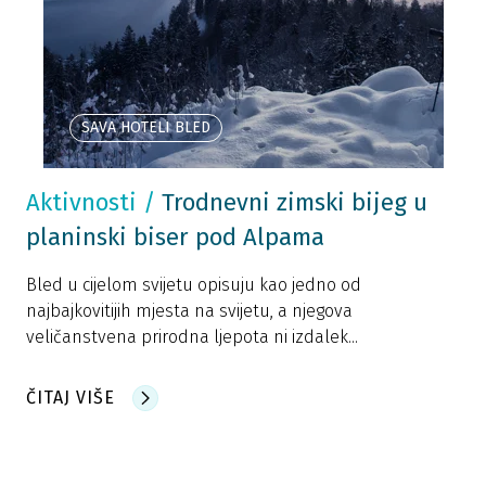
SAVA HOTELI BLED
Aktivnosti
/
Trodnevni zimski bijeg u
planinski biser pod Alpama
Bled u cijelom svijetu opisuju kao jedno od
najbajkovitijih mjesta na svijetu, a njegova
veličanstvena prirodna ljepota ni izdalek...
ČITAJ VIŠE