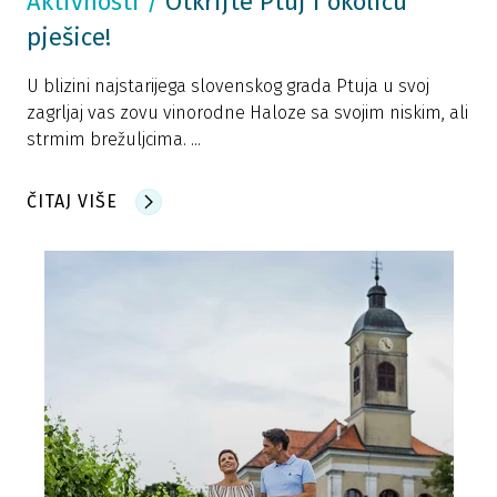
Aktivnosti
/
Otkrijte Ptuj i okolicu
pješice!
U blizini najstarijega slovenskog grada Ptuja u svoj
zagrljaj vas zovu vinorodne Haloze sa svojim niskim, ali
strmim brežuljcima. ...
ČITAJ VIŠE