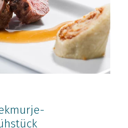
ekmurje-
ühstück