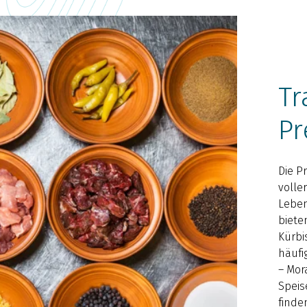
Tr
Pr
Die P
volle
Leben
biete
Kürbi
häufi
– Mor
Speis
finde