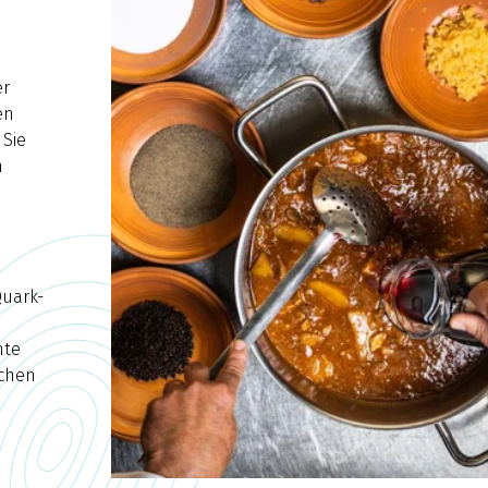
er
en
Sie
n
Quark-
hte
schen