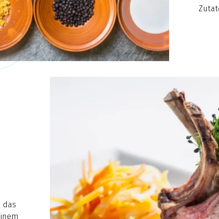
Zutat
n
n das
 einem