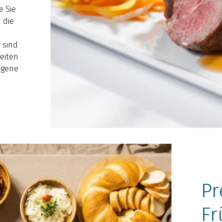
e Sie
 die
 sind
reiten
igene
Pr
Fr