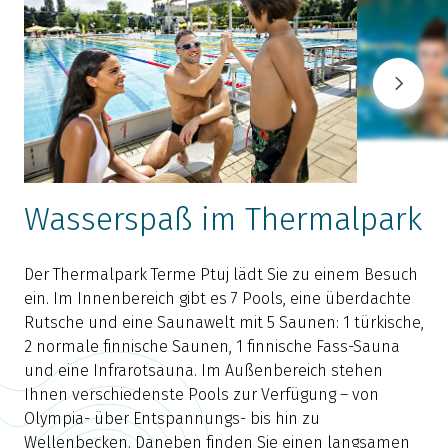
Wasserspaß im Thermalpark
Der Thermalpark Terme Ptuj lädt Sie zu einem Besuch
A
ein. Im Innenbereich gibt es 7 Pools, eine überdachte
T
Rutsche und eine Saunawelt mit 5 Saunen: 1 türkische,
d
2 normale finnische Saunen, 1 finnische Fass-Sauna
und eine Infrarotsauna. Im Außenbereich stehen
Ihnen verschiedenste Pools zur Verfügung – von
E
Olympia- über Entspannungs- bis hin zu
T
Wellenbecken. Daneben finden Sie einen langsamen
F