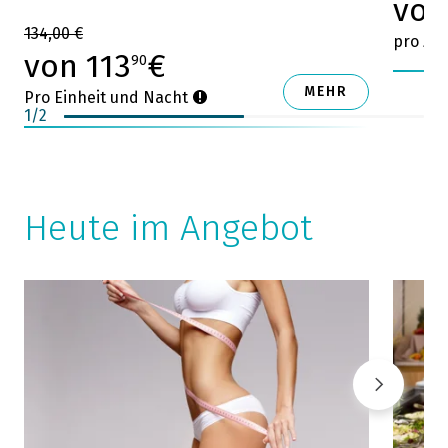
von
134,00 €
pro Zi
von 113
€
90
MEHR
Pro Einheit und Nacht
1
/
2
Heute im Angebot