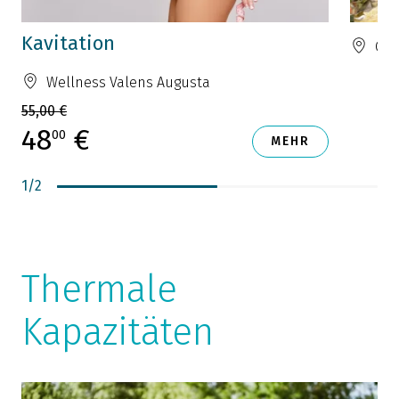
Kavitation
Gra
Wellness Valens Augusta
55,00 €
48
€
00
MEHR
1
/
2
Thermale
Kapazitäten