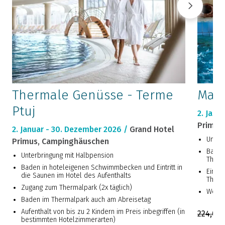
Thermale Genüsse - Terme
Maxi
Ptuj
2. Janu
Primus
2. Januar - 30. Dezember 2026 /
Grand Hotel
Unter
Primus, Campinghäuschen
Baden
Unterbringung mit Halbpension
Therm
Baden in hoteleigenen Schwimmbecken und Eintritt in
Eintri
die Saunen im Hotel des Aufenthalts
Therm
Zugang zum Thermalpark (2x täglich)
Welln
Baden im Thermalpark auch am Abreisetag
Aufenthalt von bis zu 2 Kindern im Preis inbegriffen (in
224,00 
bestimmten Hotelzimmerarten)