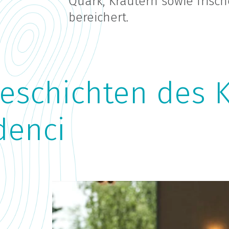
Quark, Kräutern sowie frisc
bereichert.
Geschichten des 
denci