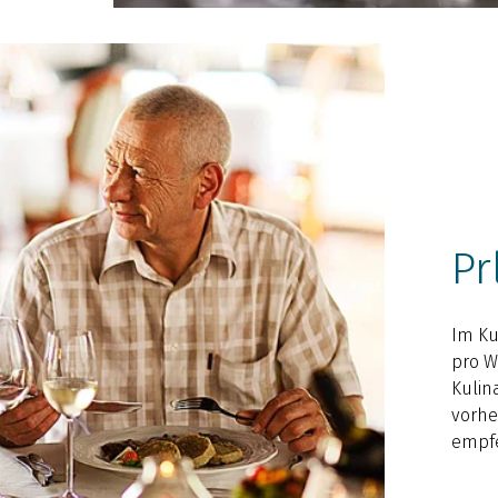
Pr
Im Ku
pro W
Kulin
vorhe
empf