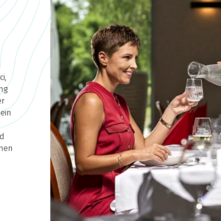
i,
ung
er
sein
nd
chen