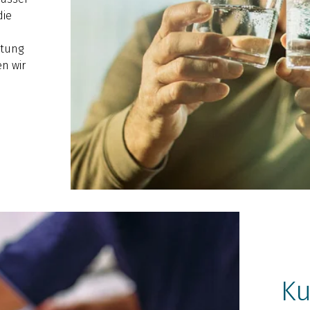
die
itung
n wir
Ku