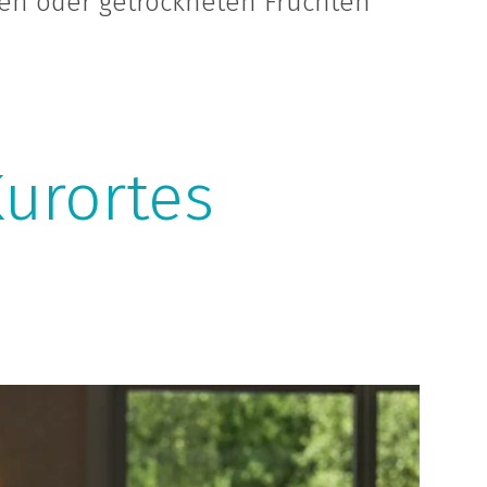
hen oder getrockneten Früchten
Kurortes